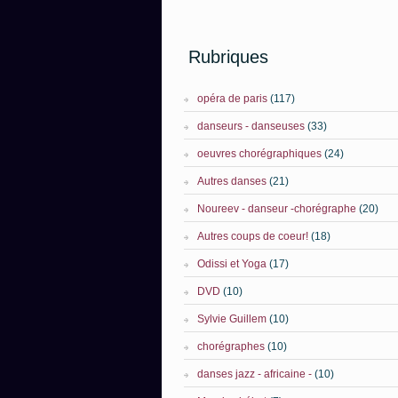
Rubriques
opéra de paris
(117)
danseurs - danseuses
(33)
oeuvres chorégraphiques
(24)
Autres danses
(21)
Noureev - danseur -chorégraphe
(20)
Autres coups de coeur!
(18)
Odissi et Yoga
(17)
DVD
(10)
Sylvie Guillem
(10)
chorégraphes
(10)
danses jazz - africaine -
(10)