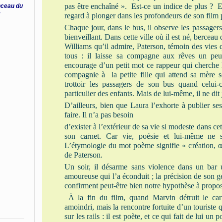
pas être enchaîné ». Est-ce un indice de plus ? Et
inceau du
i
regard à plonger dans les profondeurs de son film p
Chaque jour, dans le bus, il observe les passagers
bienveillant. Dans cette ville où il est né, berce
Williams qu’il admire, Paterson, témoin des vies qu
tous : il laisse sa compagne aux rêves un peu 
encourage d’un petit mot ce rappeur qui cherche l
compagnie à la petite fille qui attend sa mère se
trottoir les passagers de son bus quand celui
particulier des enfants. Mais de lui-même, il ne dit
D’ailleurs, bien que Laura l’exhorte à publier se
faire. Il n’a pas besoin
d’exister à l’extérieur de sa vie si modeste dans 
son carnet. Car vie, poésie et lui-même ne
L’étymologie du mot poème signifie « création, œ
de Paterson.
Un soir, il désarme sans violence dans un bar
amoureuse qui l’a éconduit ; la précision de son g
confirment peut-être bien notre hypothèse à propos
À la fin du film, quand Marvin détruit le car
amoindri, mais la rencontre fortuite d’un touriste 
sur les rails : il est poète, et ce qui fait de lui un 