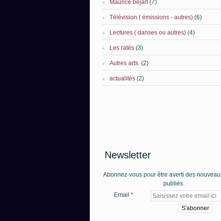
Maurice béjart
(7)
Télévision ( émissions - autres)
(6)
Lectures ( danses ou autres)
(4)
Les ratés
(3)
Autres arts.
(2)
actualités
(2)
Newsletter
Abonnez-vous pour être averti des nouveaux
publiés.
Email