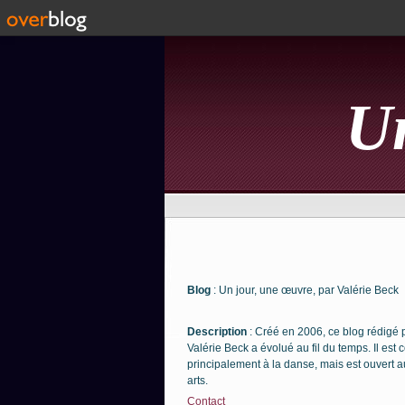
Un
Blog
: Un jour, une œuvre, par Valérie Beck
Description
: Créé en 2006, ce blog rédigé 
Valérie Beck a évolué au fil du temps. Il est
principalement à la danse, mais est ouvert a
arts.
Contact