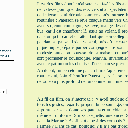
Il est des films dont le réalisateur a tissé les fils 
délicatesse pour que, discrets, ce soit au spectateu
de Paterson, qui déroule journée après journée l
routinière : Paterson se lève chaque matin vers 6
avec sa jeune compagne, se lève, mange des céré
bus, car il est chauffeur ; là, assis au volant, il pr
dans un petit carnet en attendant que son collègue
pendant sa pause, il s’en va seul, près d’une casca
pique-nique préparé par sa compagne. Le soir, il
estions,
modeste bureau au sous-sol de sa maison, entouré p
ticles!
sort promener le bouledogue, Marvin. Invariableme
avec le patron ou les clients si l’occasion se prése
Au début, un peu étonné par un film d’apparence si 
routine qui, loin d’étouffer Paterson, est la sou
déroule au plus profond de lui comme un immens
Au fil du film, on s’interroge : y a-t-il quelque 
tous les gestes, regards, propos du personnage, on 
4 portraits : sans doute ses parents et un chien a
même en uniforme. Sur sa casquette, une ancre. Sur
dans la Marine ? A-t-il participé à des combats ? S
l’armée ? Dans ce cas, pourquoi ? Il n’a pas d’ord