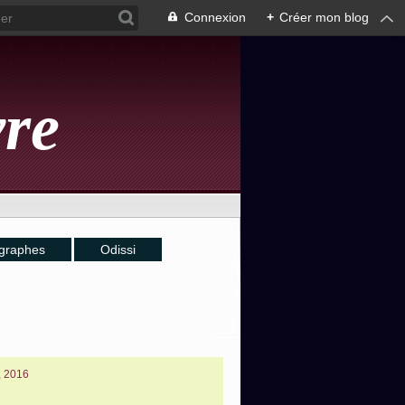
Connexion
+
Créer mon blog
vre
graphes
Odissi