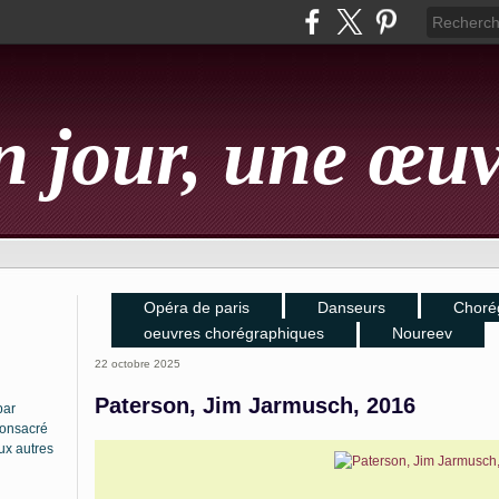
 jour, une œu
Opéra de paris
Danseurs
Choré
oeuvres chorégraphiques
Noureev
22 octobre 2025
Paterson, Jim Jarmusch, 2016
par
 consacré
ux autres