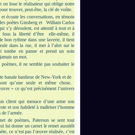
 on loue le réalisateur qui oblige notre
our trouver, peut-être, la clé de voûte.
 et écoute les conversations, en témoin
au des poètes Ginsberg et William Carlos
i s’y déroulent, est attentif à tout et à
fous la liberté d’être elle-même, il
e bon rythme dans une laverie, il tient
ule dans la rue, il met à l’abri sur le
-ci tombe en panne et prend un soin
 jamais un mot.
s poèmes, il ne semble pas souhaiter le
cette banale banlieue de New-York et de
 sont qu’une seule et même chose.
uvre » ce qu’est précisément l’univers
 un client qui menace d’une arme son
este et son habileté à maîtriser l’homme
 de l’armée.
net de poèmes, Paterson se sent tout
qui lui donne un carnet le remet aussitôt
poète, ce n’est pas l’œuvre réalisée, c’est