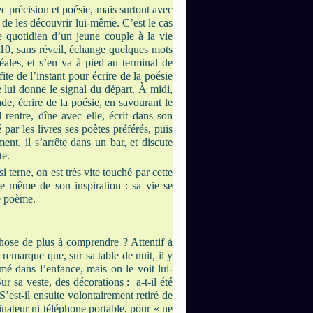
avec précision et poésie, mais surtout avec
r de les découvrir lui-même. C’est le cas
e quotidien d’un jeune couple à la vie
h10, sans réveil, échange quelques mots
ales, et s’en va à pied au terminal de
ofite de l’instant pour écrire de la poésie
 lui donne le signal du départ. À midi,
de, écrire de la poésie, en savourant le
 rentre, dîne avec elle, écrit dans son
ar les livres ses poètes préférés, puis
nt, il s’arrête dans un bar, et discute
nte.
terne, on est très vite touché par cette
rce même de son inspiration : sa vie se
e poème.
chose de plus à comprendre ? Attentif à
remarque que, sur sa table de nuit, il y
imé dans l’enfance, mais on le voit lui-
 sa veste, des décorations : a-t-il été
’est-il ensuite volontairement retiré de
inateur ni téléphone portable, pour « ne