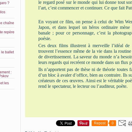
le regard posé sur le monde qui lui donne tout son
garo ?
l’art, c’est commencer et continuer. Ce que fait Pat
ilos
En voyant ce film, on pense à celui de Wim Wend
le chaîne
Japon, et dans lequel un héros ordinaire mène l
de repère
banale ; pour ce personnage, c’est la photograp
poésie.
Ces deux films illustrent à merveille l’idéal de
trouvent l’essence même de la vie dans la routine
le ballet
de divertissement. La saveur du monde n’a besoin
leurs regards qui recréent ce monde dans un flux pe
Ils n’apportent pas de thèse ni de théorie toutes f
lement :
d’un bloc à avaler d’office, bien au contraire. Ils 
 Pskov
créateurs de ces œuvres. Ainsi est le véritable poè
et les
rend le spectateur, le lecteur ou l’auditeur, poète.
Repost
0