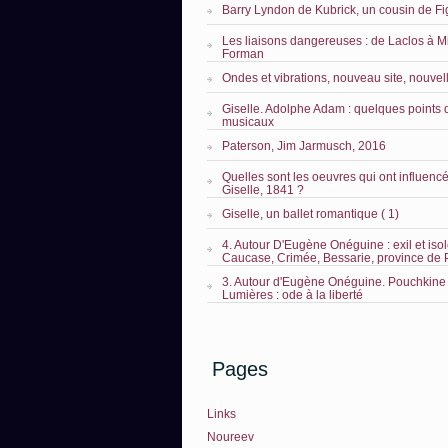
Barry Lyndon de Kubrick, un cousin de Fi
Les liaisons dangereuses : de Laclos à M
Forman
Ondes et vibrations, nouveau site, nouvel
Giselle. Adolphe Adam : quelques points 
musicaux
Paterson, Jim Jarmusch, 2016
Quelles sont les oeuvres qui ont influencé 
Giselle, 1841 ?
Giselle, un ballet romantique ( 1)
4. Autour D'Eugène Onéguine : exil et iso
Caucase, Crimée, Bessarie, province de
3. Autour d'Eugène Onéguine. Pouchkine 
Lumières : ode à la liberté
Pages
Links
Noureev