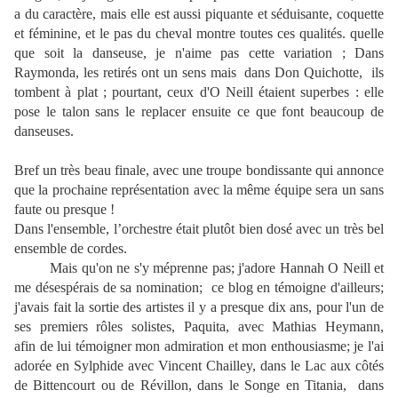
a du caractère, mais elle est aussi piquante et séduisante, coquette
et féminine, et le pas du cheval montre toutes ces qualités. quelle
que soit la danseuse, je n'aime pas cette variation ; Dans
Raymonda, les retirés ont un sens mais dans Don Quichotte, ils
tombent à plat ; pourtant, ceux d'O Neill étaient superbes : elle
pose le talon sans le replacer ensuite ce que font beaucoup de
danseuses.
Bref un très beau finale, avec une troupe bondissante qui annonce
que la prochaine représentation avec la même équipe sera un sans
faute ou presque !
Dans l'ensemble, l’orchestre était plutôt bien dosé avec un très bel
ensemble de cordes.
Mais qu'on ne s'y méprenne pas; j'adore Hannah O Neill et
me désespérais de sa nomination; ce blog en témoigne d'ailleurs;
j'avais fait la sortie des artistes il y a presque dix ans, pour l'un de
ses premiers rôles solistes, Paquita, avec Mathias Heymann,
afin de lui témoigner mon admiration et mon enthousiasme; je l'ai
adorée en Sylphide avec Vincent Chailley, dans le Lac aux côtés
de Bittencourt ou de Révillon, dans le Songe en Titania, dans