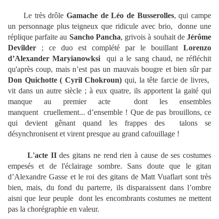
Le très drôle
Gamache de Léo de Busserolles
, qui campe
un personnage plus teigneux que ridicule avec brio, donne une
réplique parfaite au
Sancho Pancha
, grivois à souhait de
Jérôme
Devilder
; ce duo est complété par le bouillant
Lorenzo
d’Alexander Maryianowksi
qui a le sang chaud, ne réfléchit
qu'après coup, mais n’est pas un mauvais bougre et bien sûr par
Don Quichotte ( Cyril Chokroun)
qui, la tête farcie de livres,
vit dans un autre siècle ; à eux quatre, ils apportent la gaité qui
manque au premier acte dont les ensembles
manquent cruellement... d’ensemble ! Que de pas brouillons, ce
qui devient gênant quand les frappes des talons se
désynchronisent et virent presque au grand cafouillage !
L'acte II
des gitans ne rend rien à cause de ses costumes
empesés et de l'éclairage sombre. Sans doute que le gitan
d’Alexandre Gasse et le roi des gitans de Matt Vuaflart sont très
bien, mais, du fond du parterre, ils disparaissent dans l’ombre
aisni que leur peuple dont les encombrants costumes ne mettent
pas la chorégraphie en valeur.