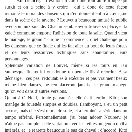
Au III acte,
c'est tout à coup une tout autre troupe qui
surgit et on a peine à y croire : qui a donc de cette façon
remonté le moral des danseurs qui s'en donnent enfin à cœur joie
dans la scène de la taverne ? Louvet a beaucoup amusé le public
avec son faux suicide. Chacun semble avoir trouvé sa place, et la
gaieté commune emporte l'adhésion de toute la salle. Quand vient
le mariage, le grand " cirque " commence : quel challenge pour
les danseurs que ce finale qui les fait aller au bout de leurs forces
et de leurs ressources techniques sans abandonner leurs
personnages.
Splendide variation de Louvet, même si les tours en l'air
/arabesque finaux lui ont donné un peu de fils à retordre. A sa
décharge, ces pas, redoutables à exécuter et pas vraiment beaux
même bien dansés, ne remplaceront jamais le grand manège
qu’on voit dans d’autres versions. .
Quant à O Neill, toute galvanisée, elle était enfin Kitri; son
manège de fouettés simples et doubles, flamboyant, a eu un petit
accroc, mais elle s'est repris de suite, et a terminé sa série dans un
tempo effréné. Personnellement, j'ai beau adorer Noureev, je
n'aime pas non plus cette variation avec les retirés au genou qu'il a
intégrés, et je regrette beaucoup le pas du cheval ; d’accord, Kitri