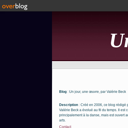
Un
Blog
: Un jour, une œuvre, par Valérie Beck
Description
: Créé en 2006, ce blog rédigé 
Valérie Beck a évolué au fil du temps. Il est
principalement à la danse, mais est ouvert a
arts.
Contact