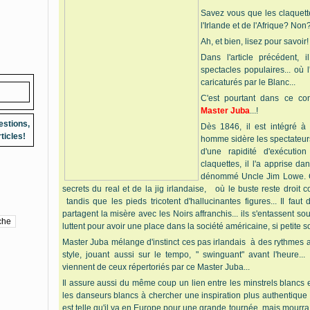
Savez vous que les claquett
l'Irlande et de l'Afrique? Non
Ah, et bien, lisez pour savoir!
Dans l'article précédent, 
spectacles populaires... où 
caricaturés par le Blanc...
C'est pourtant dans ce co
Master Juba
...!
estions,
Dès 1846, il est intégré à
ticles!
homme sidère les spectateurs
d'une rapidité d'exécutio
claquettes, il l'a apprise 
dénommé Uncle Jim Lowe. Ce
secrets du real et de la jig irlandaise, où le buste reste droit 
tandis que les pieds tricotent d'hallucinantes figures... Il faut
partagent la misère avec les Noirs affranchis... ils s'entassent s
luttent pour avoir une place dans la société américaine, si petite soi
Master Juba mélange d'instinct ces pas irlandais à des rythmes 
style, jouant aussi sur le tempo, " swinguant" avant l'heure..
viennent de ceux répertoriés par ce Master Juba...
Il assure aussi du même coup un lien entre les minstrels blancs e
les danseurs blancs à chercher une inspiration plus authentique d
est telle qu'il va en Europe pour une grande tournée, mais mourra