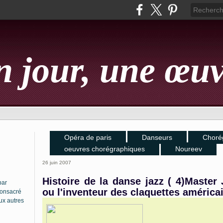
 jour, une œu
Opéra de paris
Danseurs
Choré
oeuvres chorégraphiques
Noureev
26 juin 2007
Histoire de la danse jazz ( 4)Master
par
ou l'inventeur des claquettes américa
 consacré
ux autres