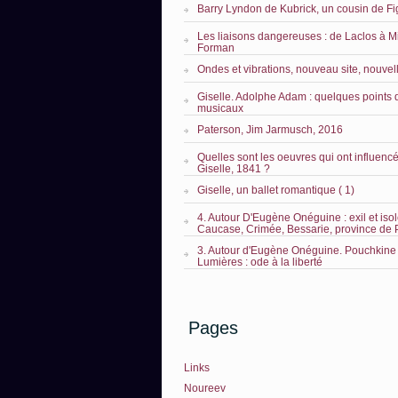
Barry Lyndon de Kubrick, un cousin de Fi
Les liaisons dangereuses : de Laclos à M
Forman
Ondes et vibrations, nouveau site, nouvel
Giselle. Adolphe Adam : quelques points 
musicaux
Paterson, Jim Jarmusch, 2016
Quelles sont les oeuvres qui ont influencé 
Giselle, 1841 ?
Giselle, un ballet romantique ( 1)
4. Autour D'Eugène Onéguine : exil et iso
Caucase, Crimée, Bessarie, province de
3. Autour d'Eugène Onéguine. Pouchkine 
Lumières : ode à la liberté
Pages
Links
Noureev