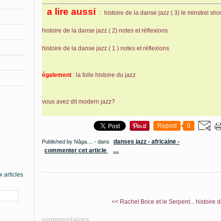
a lire aussi
:
histoire de la danse jazz ( 3) le minstrel sh
histoire de la danse jazz ( 2) notes et réflexions
histoire de la danse jazz ( 1 ) notes et réflexions
également
:
la folle histoire du jazz
vous avez dit modern jazz?
Repost
0
danses jazz - africaine -
Published by Nâga....
-
dans
commenter cet article
…
 articles
<< Rachel Brice et le Serpent...
histoire d
commentaires