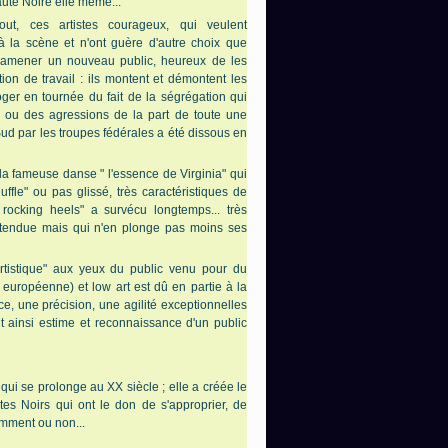
té Noire elle même...
out, ces artistes courageux, qui veulent
à la scène et n'ont guère d'autre choix que
 à amener un nouveau public, heureux de les
tion de travail : ils montent et démontent les
loger en tournée du fait de la ségrégation qui
ces ou des agressions de la part de toute une
 Sud par les troupes fédérales a été dissous en
 la fameuse danse " l'essence de Virginia" qui
uffle" ou pas glissé, très caractéristiques de
rocking heels" a survécu longtemps... très
ttendue mais qui n'en plonge pas moins ses
artistique" aux yeux du public venu pour du
on européenne) et low art est dû en partie à la
e, une précision, une agilité exceptionnelles
nt ainsi estime et reconnaissance d'un public
 qui se prolonge au XX siècle ; elle a créée le
stes Noirs qui ont le don de s'approprier, de
iemment ou non...