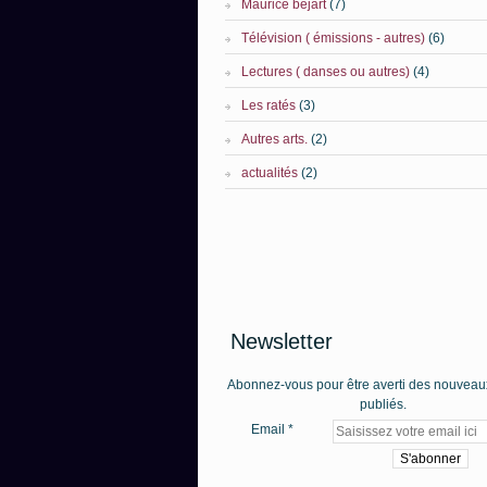
Maurice béjart
(7)
Télévision ( émissions - autres)
(6)
Lectures ( danses ou autres)
(4)
Les ratés
(3)
Autres arts.
(2)
actualités
(2)
Newsletter
Abonnez-vous pour être averti des nouveaux
publiés.
Email