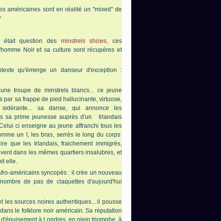
es américaines sont en réalité un "mixed" de
?
il était question des
minstrels shows
, ces
l'homme Noir et sa culture sont récupéres et
ntexte qu'émerge un danseur d'exception :
 une troupe de minstrels blancs... ce jeune
 par sa frappe de pied hallucinante, virtuose,
n sidérante... sa danse, qui annonce les
dans sa prime jeunesse auprès d'un Irlandais
lui ci enseigne au jeune affranchi tous les
comme un I, les bras, serrés le long du corps
 dire que les Irlandais, fraichement immigrés,
ouvent dans les mêmes quartiers insalubres, et
t elle.
afro-américains syncopés : il crée un nouveau
. nombre de pas de claquettes d'aujourd'hui
t les sources noires authentiques... il pousse
ans le folklore noir américain. Sa réputation
 d'épuisement à Londres, en plein triomphe, à