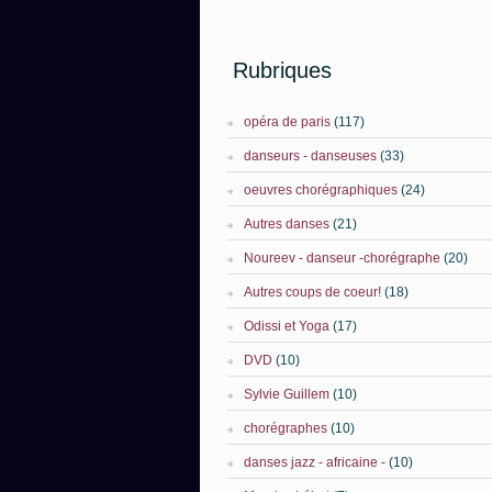
Rubriques
opéra de paris
(117)
danseurs - danseuses
(33)
oeuvres chorégraphiques
(24)
Autres danses
(21)
Noureev - danseur -chorégraphe
(20)
Autres coups de coeur!
(18)
Odissi et Yoga
(17)
DVD
(10)
Sylvie Guillem
(10)
chorégraphes
(10)
danses jazz - africaine -
(10)