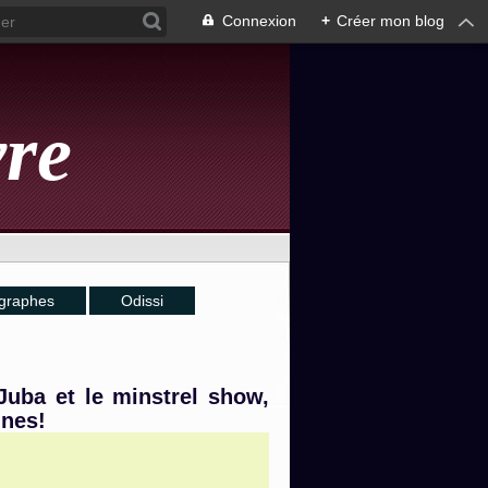
Connexion
+
Créer mon blog
vre
graphes
Odissi
 Juba et le minstrel show,
ines!