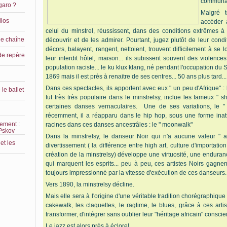
communau
garo ?
Malgré t
ilos
accéder 
celui du minstrel, réussissent, dans des conditions extrêmes
le chaîne
découvrir et de les admirer. Pourtant, jugez plutôt de leur condi
décors, balayent, rangent, nettoient, trouvent difficilement à se 
de repère
leur interdit hôtel, maison... ils subissent souvent des violen
population raciste... le ku klux klang, né pendant l'occupation du
1869 mais il est près à renaitre de ses centres... 50 ans plus tard...
Dans ces spectacles, ils apportent avec eux " un peu d'Afrique" :
le ballet
fut très très populaire dans le minstrelsy, inclue les fameux " sh
certaines danses vernaculaires. Une de ses variations, le " 
récemment, il a réapparu dans le hip hop, sous une forme ina
lement :
racines dans ces danses ancestrâles : le " moonwalk"
 Pskov
Dans la minstrelsy, le danseur Noir qui n'a aucune valeur " 
et les
divertissement ( la différence entre high art, culture d'importati
création de la minstrelsy) développe une virtuosité, une enduranc
qui marquent les esprits... peu à peu, ces artistes Noirs gagne
toujours impressionné par la vitesse d'exécution de ces danseurs.
Vers 1890, la minstrelsy décline.
Mais elle sera à l'origine d'une véritable tradition chorégraphique
cakewalk, les claquettes, le ragtime, le blues, grâce à ces arti
transformer, d'intégrer sans oublier leur "héritage africain" consc
Le jazz est alors près à éclore!