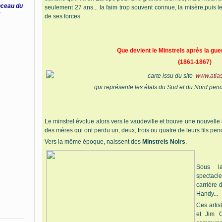
inceau du
seulement 27 ans... la faim trop souvent connue, la misère,puis l
i
de ses forces.
Que devient le Minstrels après la gu
(1861-1867)
carte issu du site
www.atlas
qui représente les états du Sud et du Nord pen
Le minstrel évolue alors vers le vaudeville et trouve une nouvelle 
des mères qui ont perdu un, deux, trois ou quatre de leurs fils pen
Vers la même époque, naissent des
Minstrels Noirs
.
Sous la
spectacle
carrière 
Handy...
Ces artis
et Jim C