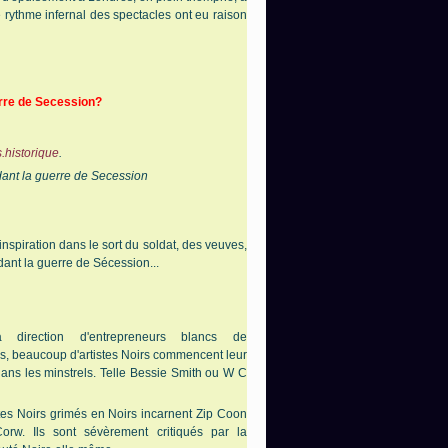
e rythme infernal des spectacles ont eu raison
erre de Secession?
.historique
.
dant la guerre de Secession
inspiration dans le sort du soldat, des veuves,
dant la guerre de Sécession...
 direction d'entrepreneurs blancs de
s, beaucoup d'artistes Noirs commencent leur
dans les minstrels. Telle Bessie Smith ou W C
tes Noirs grimés en Noirs incarnent Zip Coon
orw. Ils sont sévèrement critiqués par la