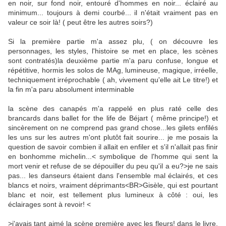
en noir, sur fond noir, entouré d'hommes en noir... éclairé au
minimum... toujours à demi courbé... il n'était vraiment pas en
valeur ce soir là! ( peut être les autres soirs?)
Si la première partie m'a assez plu, ( on découvre les
personnages, les styles, l'histoire se met en place, les scènes
sont contratés)la deuxième partie m'a paru confuse, longue et
répétitive, hormis les solos de MAg, lumineuse, magique, irréelle,
techniquement irréprochable ( ah, vivement qu'elle ait Le titre!) et
la fin m'a paru absolument interminable
la scène des canapés m'a rappelé en plus raté celle des
brancards dans ballet for the life de Béjart ( même principe!) et
sincèrement on ne comprend pas grand chose...les gilets enfilés
les uns sur les autres m'ont plutôt fait sourire... je me posais la
question de savoir combien il allait en enfiler et s'il n'allait pas finir
en bonhomme michelin...< symbolique de l'homme qui sent la
mort venir et refuse de se dépouiller du peu qu'il a eu?>je ne sais
pas... les danseurs étaient dans l'ensemble mal éclairés, et ces
blancs et noirs, vraiment déprimants<BR>Gisèle, qui est pourtant
blanc et noir, est tellement plus lumineux à côté : oui, les
éclairages sont à revoir! <
>j'avais tant aimé la scène première avec les fleurs! dans le livre,