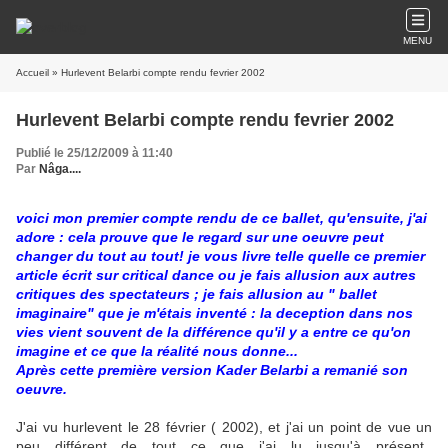
MENU
Accueil
» Hurlevent Belarbi compte rendu fevrier 2002
Hurlevent Belarbi compte rendu fevrier 2002
Publié le 25/12/2009 à 11:40
Par
Nâga....
voici mon premier compte rendu de ce ballet, qu'ensuite, j'ai
adore : cela prouve que le regard sur une oeuvre peut
changer du tout au tout! je vous livre telle quelle ce premier
article écrit sur critical dance ou je fais allusion aux autres
critiques des spectateurs ; je fais allusion au " ballet
imaginaire" que je m'étais inventé : la deception dans nos
vies vient souvent de la différence qu'il y a entre ce qu'on
imagine et ce que la réalité nous donne...
Après cette première version Kader Belarbi a remanié son
oeuvre.
J'ai vu hurlevent le 28 février ( 2002), et j'ai un point de vue un
peu différent de tout ce que j'ai lu jusqu'à présent.