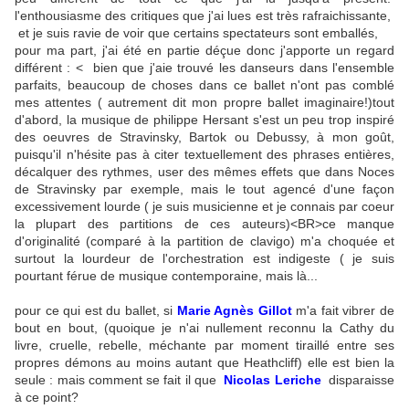
l'enthousiasme des critiques que j'ai lues est très rafraichissante,
et je suis ravie de voir que certains spectateurs sont emballés,
pour ma part, j'ai été en partie déçue donc j'apporte un regard
différent : < bien que j'aie trouvé les danseurs dans l'ensemble
parfaits, beaucoup de choses dans ce ballet n'ont pas comblé
mes attentes ( autrement dit mon propre ballet imaginaire!)tout
d'abord, la musique de philippe Hersant s'est un peu trop inspiré
des oeuvres de Stravinsky, Bartok ou Debussy, à mon goût,
puisqu'il n'hésite pas à citer textuellement des phrases entières,
décalquer des rythmes, user des mêmes effets que dans Noces
de Stravinsky par exemple, mais le tout agencé d'une façon
excessivement lourde ( je suis musicienne et je connais par coeur
la plupart des partitions de ces auteurs)<BR>ce manque
d'originalité (comparé à la partition de clavigo) m'a choquée et
surtout la lourdeur de l'orchestration est indigeste ( je suis
pourtant férue de musique contemporaine, mais là...
pour ce qui est du ballet, si
Marie Agnès Gillot
m'a fait vibrer de
bout en bout, (quoique je n'ai nullement reconnu la Cathy du
livre, cruelle, rebelle, méchante par moment tiraillé entre ses
propres démons au moins autant que Heathcliff) elle est bien la
seule : mais comment se fait il que
Nicolas Leriche
disparaisse
à ce point?