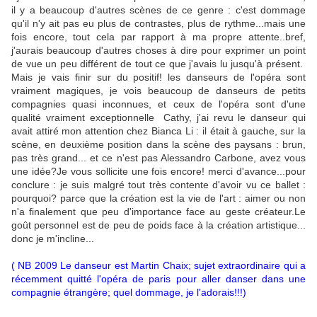
il y a beaucoup d'autres scènes de ce genre : c'est dommage
qu'il n'y ait pas eu plus de contrastes, plus de rythme...mais une
fois encore, tout cela par rapport à ma propre attente..bref,
j'aurais beaucoup d'autres choses à dire pour exprimer un point
de vue un peu différent de tout ce que j'avais lu jusqu'à présent.
Mais je vais finir sur du positif! les danseurs de l'opéra sont
vraiment magiques, je vois beaucoup de danseurs de petits
compagnies quasi inconnues, et ceux de l'opéra sont d'une
qualité vraiment exceptionnelle Cathy, j'ai revu le danseur qui
avait attiré mon attention chez Bianca Li : il était à gauche, sur la
scène, en deuxième position dans la scène des paysans : brun,
pas très grand... et ce n'est pas Alessandro Carbone, avez vous
une idée?Je vous sollicite une fois encore! merci d'avance...pour
conclure : je suis malgré tout très contente d'avoir vu ce ballet :
pourquoi? parce que la création est la vie de l'art : aimer ou non
n'a finalement que peu d'importance face au geste créateur.Le
goût personnel est de peu de poids face à la création artistique...
donc je m'incline...
( NB 2009 Le danseur est Martin Chaix; sujet extraordinaire qui a
récemment quitté l'opéra de paris pour aller danser dans une
compagnie étrangère; quel dommage, je l'adorais!!!)