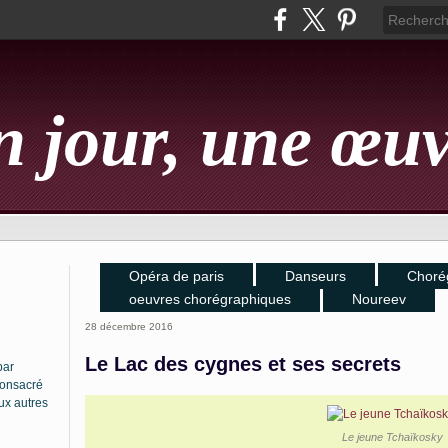
 jour, une œu
Opéra de paris
Danseurs
Choré
oeuvres chorégraphiques
Noureev
28 décembre 2016
Le Lac des cygnes et ses secrets
par
 consacré
ux autres
Le jeune Tchaïkosky