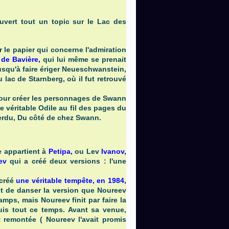
 ouvert tout un topic sur le Lac des
r le papier qui concerne l'admiration
 de Bavière,
qui lui même se prenait
 jusqu'à faire ériger Neueschwanstein,
 lac de Starnberg, où il fut retrouvé
 pour créer les personnages de Swann
 véritable Odile au fil des pages du
erdu, Du côté de chez Swann.
e appartient à
Petipa,
ou Lev
Ivanov,
ev
qui a créé deux versions : l'une
 créé
une véritable tempête, en 1984,
nt de danser la version que Noureev
amps, mais Noureev finit par faire la
uis tout ce temps. Avant sa venue,
t remontée ( Noureev l'avait promis