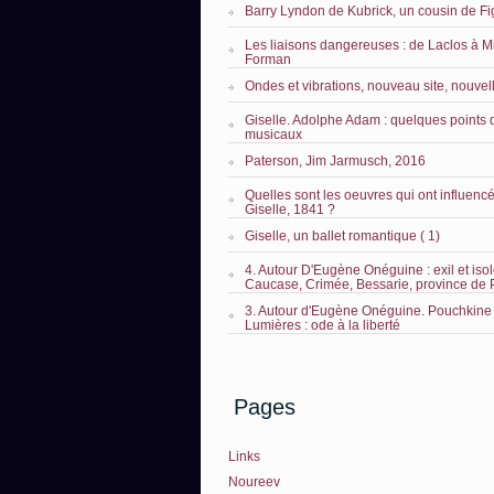
Barry Lyndon de Kubrick, un cousin de Fi
Les liaisons dangereuses : de Laclos à M
Forman
Ondes et vibrations, nouveau site, nouvel
Giselle. Adolphe Adam : quelques points 
musicaux
Paterson, Jim Jarmusch, 2016
Quelles sont les oeuvres qui ont influencé 
Giselle, 1841 ?
Giselle, un ballet romantique ( 1)
4. Autour D'Eugène Onéguine : exil et iso
Caucase, Crimée, Bessarie, province de
3. Autour d'Eugène Onéguine. Pouchkine 
Lumières : ode à la liberté
Pages
Links
Noureev