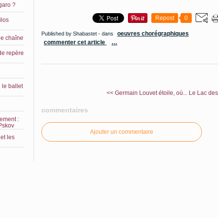
garo ?
Repost
0
ilos
oeuvres chorégraphiques
Published by Shabastet
-
dans
le chaîne
commenter cet article
…
de repère
le ballet
<< Germain Louvet étoile, où...
Le Lac des 
commentaires
lement :
 Pskov
Ajouter un commentaire
et les