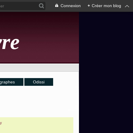
Connexion
+
Créer mon blog
vre
graphes
Odissi