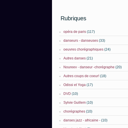
Rubriques
opéra de paris
(117)
danseurs - danseuses
(33)
oeuvres chorégraphiques
(24)
Autres danses
(21)
Noureev - danseur -chorégraphe
(20)
Autres coups de coeur!
(18)
Odissi et Yoga
(17)
DVD
(10)
Sylvie Guillem
(10)
chorégraphes
(10)
danses jazz - africaine -
(10)