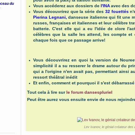
pour avoir la paix) la saison suivante.
inceau du
Vous accéderez aux dossiers de
l'INA
avec des do
i
Vous découvrirez que la série des
32 fouettés
n'e
Pierina Legnani,
danseuse italienne qui fit une m
russes, françaises et italiennes et leur célèbre tra
batterie. C'est elle qui a eu l'idée de clore l'a
célèbres que la salle les attend, les compte et
chaque fois que ce passage arrive!
Vous découvrirez en quoi la version de Noureev
simplicité il a su resserer le drame autour du 
qui a l'origine n'en avait pas, permettant ainsi a
ressort théâtral inédit
Et enfin, comment et pourquoi il s'est débarrassé
Tout cela à lire sur
le forum dansespluriel
Peut être aurez vous ensuite envie de nous rejoindr
Lev Ivanov, le génial créateur des