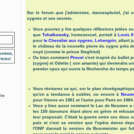
Sur le forum que j'administre, dansespluriel, j'ai
cygnes et ses secrets.
Vous pourrez y lire quelques réflexions jetées su
que
Tchaïkowsky
, homosexuel, portait à
Louis II
pour
le Chevalier aux cygnes, Lohengrin
, allant
le château de la nouvelle pierre du cygne près du
noyé (comme le prince Siegfried)
estions,
Ou bien comment
Proust
s'est inspiré du ballet
ticles!
(cygne) et Odette ( son amante) qui deviendra une
premier opus qui ouvre la Recherche du temps p
Vous réviserez ce qui, sur le plan chorégraphiqu
qu'on a tendance à oublier, ou encore à
Noure
pour Vienne en 1961 et l'autre pour Paris en 1984.
Vous y lirez aussi comment le Lac de Noureev a
les 150 danseurs étant alors en grève et refusa
leur proposait. C'était la guerre entre ces deux c
paix et c'est sa version que l'opéra danse dep
l'ONP dansait la version de Bourmeister qui fu