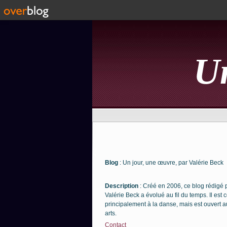
Un
Blog
: Un jour, une œuvre, par Valérie Beck
Description
: Créé en 2006, ce blog rédigé 
Valérie Beck a évolué au fil du temps. Il est
principalement à la danse, mais est ouvert a
arts.
Contact