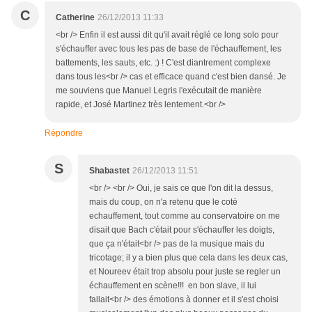
C
Catherine
26/12/2013 11:33
<br /> Enfin il est aussi dit qu'il avait réglé ce long solo pour
s'échauffer avec tous les pas de base de l'échauffement, les
battements, les sauts, etc. :) ! C'est diantrement complexe
dans tous les<br /> cas et efficace quand c'est bien dansé. Je
me souviens que Manuel Legris l'exécutait de manière
rapide, et José Martinez très lentement.<br />
Répondre
S
Shabastet
26/12/2013 11:51
<br /> <br /> Oui, je sais ce que l'on dit la dessus,
mais du coup, on n'a retenu que le coté
echauffement, tout comme au conservatoire on me
disait que Bach c'était pour s'échauffer les doigts,
que ça n'était<br /> pas de la musique mais du
tricotage; il y a bien plus que cela dans les deux cas,
et Noureev était trop absolu pour juste se regler un
échauffement en scène!!! en bon slave, il lui
fallait<br /> des émotions à donner et il s'est choisi