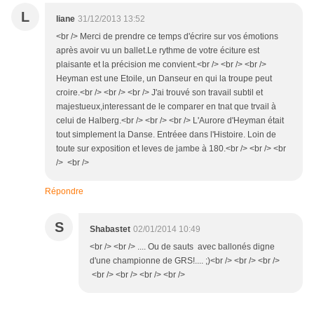
L
liane
31/12/2013 13:52
<br /> Merci de prendre ce temps d'écrire sur vos émotions
après avoir vu un ballet.Le rythme de votre éciture est
plaisante et la précision me convient.<br /> <br /> <br />
Heyman est une Etoile, un Danseur en qui la troupe peut
croire.<br /> <br /> <br /> J'ai trouvé son travail subtil et
majestueux,interessant de le comparer en tnat que trvail à
celui de Halberg.<br /> <br /> <br /> L'Aurore d'Heyman était
tout simplement la Danse. Entréee dans l'Histoire. Loin de
toute sur exposition et leves de jambe à 180.<br /> <br /> <br
/> <br />
Répondre
S
Shabastet
02/01/2014 10:49
<br /> <br /> .... Ou de sauts avec ballonés digne
d'une championne de GRS!.... ;)<br /> <br /> <br />
<br /> <br /> <br /> <br />