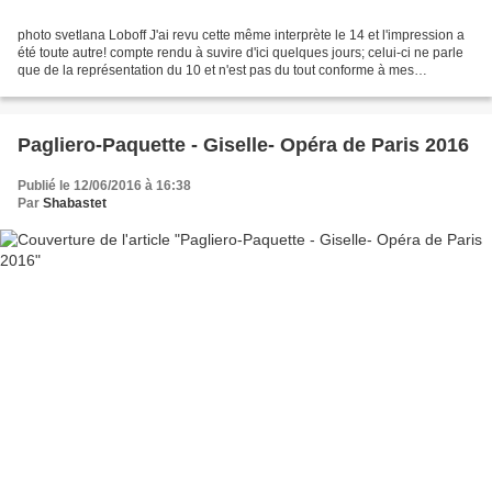
photo svetlana Loboff J'ai revu cette même interprète le 14 et l'impression a
été toute autre! compte rendu à suvire d'ici quelques jours; celui-ci ne parle
que de la représentation du 10 et n'est pas du tout conforme à mes
impressions du 14; cela veut...
Pagliero-Paquette - Giselle- Opéra de Paris 2016
Publié le 12/06/2016 à 16:38
Par
Shabastet