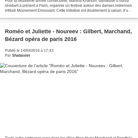
Pour la deuxième année consécutive, Mahina Khanum, danseuse d’odissi
résidant à présent à Paris, organise un festival autour des danses indiennes
intitulé Mouvement Emouvant. Cette initiative est doublement à saluer, d’une
part, pour l’ampleur et la générosité...
Roméo et Juliette - Noureev : Gilbert, Marchand,
Bézard opéra de paris 2016
Publié le 14/04/2016 à 17:43
Par
Shabastet
Toute autre ambiance avec dans les rôles-titres Hugo Marchand et Dorothée