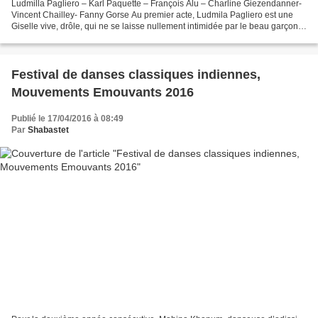
Ludmilla Pagliero – Karl Paquette – François Alu – Charline Giezendanner-
Vincent Chailley- Fanny Gorse Au premier acte, Ludmila Pagliero est une
Giselle vive, drôle, qui ne se laisse nullement intimidée par le beau garçon
qui vient frapper chez elle...
Festival de danses classiques indiennes,
Mouvements Emouvants 2016
Publié le 17/04/2016 à 08:49
Par
Shabastet