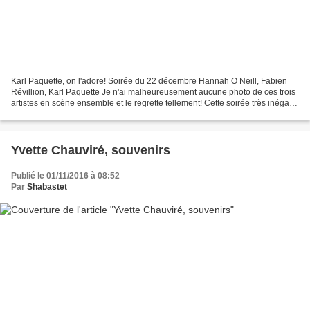
Karl Paquette, on l'adore! Soirée du 22 décembre Hannah O Neill, Fabien
Révillion, Karl Paquette Je n'ai malheureusement aucune photo de ces trois
artistes en scène ensemble et le regrette tellement! Cette soirée très inégale
était marquée par la prise...
Yvette Chauviré, souvenirs
Publié le 01/11/2016 à 08:52
Par
Shabastet