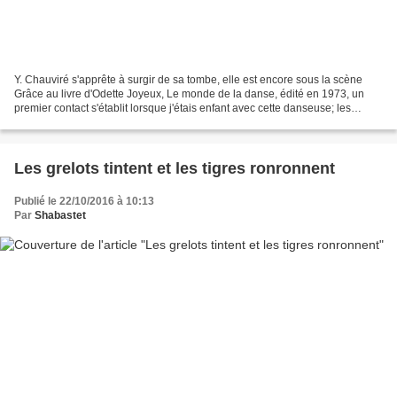
Y. Chauviré s'apprête à surgir de sa tombe, elle est encore sous la scène
Grâce au livre d'Odette Joyeux, Le monde de la danse, édité en 1973, un
premier contact s'établit lorsque j'étais enfant avec cette danseuse; les
photos du livre et le texte dithyrambique...
Les grelots tintent et les tigres ronronnent
Publié le 22/10/2016 à 10:13
Par
Shabastet