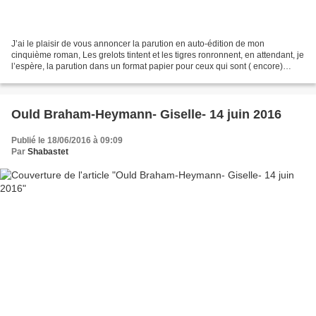
J’ai le plaisir de vous annoncer la parution en auto-édition de mon
cinquième roman, Les grelots tintent et les tigres ronronnent, en attendant, je
l’espère, la parution dans un format papier pour ceux qui sont ( encore)
réfractaires à la lecture sur...
Ould Braham-Heymann- Giselle- 14 juin 2016
Publié le 18/06/2016 à 09:09
Par
Shabastet